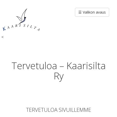
Siirry
sisältöön
☰ Valikon avaus
<
Tervetuloa – Kaarisilta
Ry
TERVETULOA SIVUILLEMME